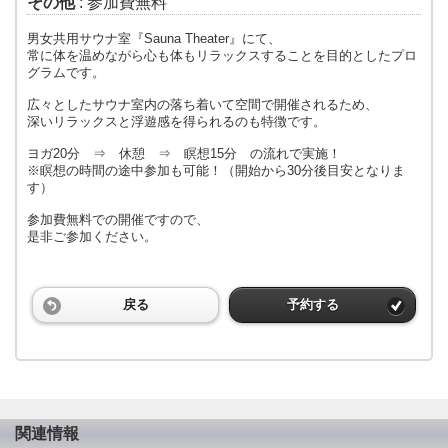
その他
: 参加費無料
男女共用サウナ室『Sauna Theater』にて、
常に体を温めながら心も体もリラックスすることを目的としたプロ
グラムです。
広々としたサウナ室内の落ち着いて空間で開催されるため、
深いリラックスと浮遊感を得られるのも特徴です。
ヨガ20分 ⇒ 休憩 ⇒ 瞑想15分 の流れで実施！
※瞑想の時間の途中参加も可能！（開始から30分後目安となりま
す）
参加費無料での開催ですので、
是非ご参加ください。
戻る
予約する
関連情報